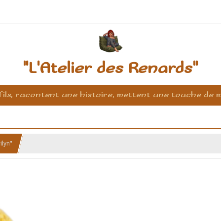
"L'Atelier des Renards"
fils, racontent une histoire, mettent une touche de m
ilyn"