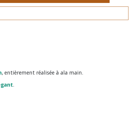
n
, entièrement réalisée à ala main.
égant
.