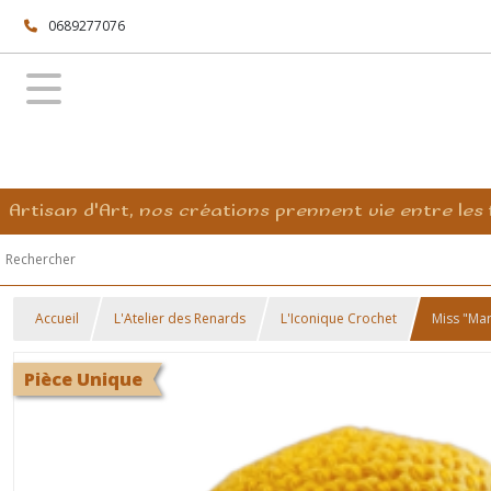
0689277076
Artisan d'Art, nos créations prennent vie entre les 
Accueil
L'Atelier des Renards
L'Iconique Crochet
Miss "Mar
Pièce Unique