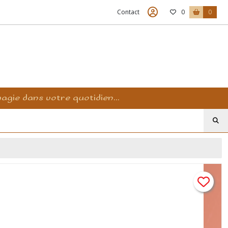
Contact
0
0
agie dans votre quotidien...