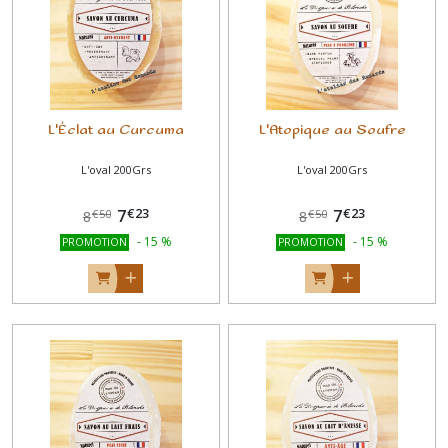
L'Éclat au Curcuma
L'Atopique au Soufre
L'oval 200Grs
L'oval 200Grs
€
23
€
23
7
7
€
50
€
50
8
8
-
15
%
-
15
%
PROMOTION
PROMOTION