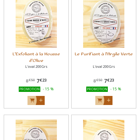
L'Exfoliant à la Mousse
Le Purifiant à l'Argile Verte
d'Olive
L'oval 200Grs
L'oval 200Grs
€
23
€
23
7
7
€
50
€
50
8
8
-
15
%
-
15
%
PROMOTION
PROMOTION