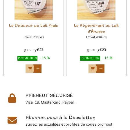
Le Douceur au Lait Frais
Le Régénérant au Lait
d'Ânesse
L'oval 200Grs
L'oval 200Grs
€
23
€
23
7
7
€
50
€
50
8
8
-
15
%
-
15
%
PROMOTION
PROMOTION
PAIEMENT SÉCURISÉ
Visa, CB, Mastercard, Paypal...
Abonnez vous à la Newsletter,
suivez les actualités et profitez de codes promos!